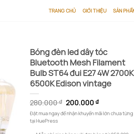
TRANG CHỦ
GIỚI THIỆU
SẢN PHẨ
Bóng đèn led dây tóc
Bluetooth Mesh Filament
Bulb ST64 đui E27 4W 2700K
6500K Edison vintage
Giá
Giá
280.000
200.000
₫
₫
gốc
hiện
Đặt mua ngay để nhận khuyến mãi lớn chưa từng
là:
tại
tại HuePress
280.000 ₫.
là:
200.000 ₫.