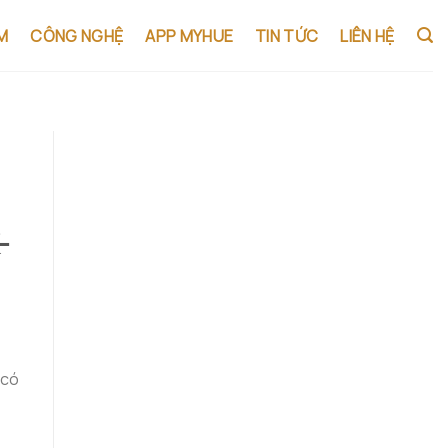
M
CÔNG NGHỆ
APP MYHUE
TIN TỨC
LIÊN HỆ
-
 có