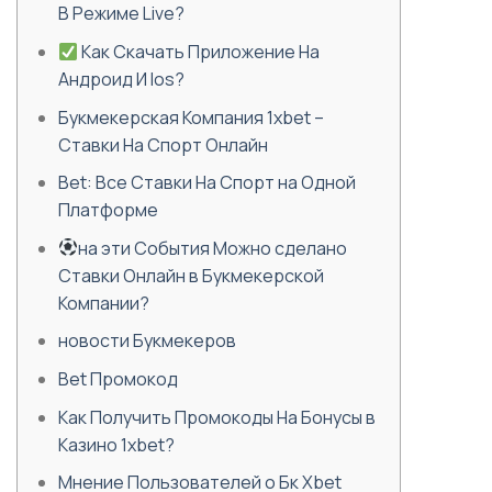
В Режиме Live?
Как Скачать Приложение На
Андроид И Ios?
Букмекерская Компания 1xbet –
Ставки На Спорт Онлайн
Bet: Все Ставки На Спорт на Одной
Платформе
на эти События Можно сделано
Ставки Онлайн в Букмекерской
Компании?
новости Букмекеров
Bet Промокод
Как Получить Промокоды На Бонусы в
Казино 1xbet?
Мнение Пользователей о Бк Xbet