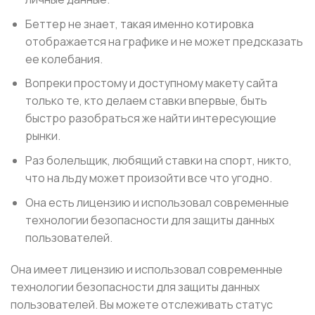
Беттер не знает, такая именно котировка
отображается на графике и не может предсказать
ее колебания.
Вопреки простому и доступному макету сайта
только те, кто делаем ставки впервые, быть
быстро разобраться же найти интересующие
рынки.
Раз болельщик, любящий ставки на спорт, никто,
что на льду может произойти все что угодно.
Она есть лицензию и использовал современные
технологии безопасности для защиты данных
пользователей.
Она имеет лицензию и использовал современные
технологии безопасности для защиты данных
пользователей. Вы можете отслеживать статус