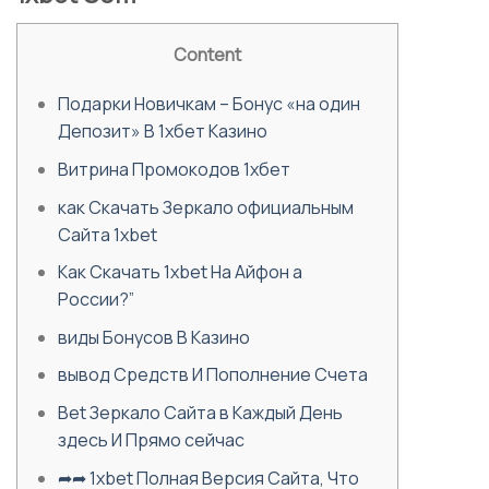
Content
Подарки Новичкам – Бонус «на один
Депозит» В 1хбет Казино
Витрина Промокодов 1хбет
как Скачать Зеркало официальным
Сайта 1xbet
Как Скачать 1xbet На Айфон а
России?”
виды Бонусов В Казино
вывод Средств И Пополнение Счета
Bet Зеркало Сайта в Каждый День
здесь И Прямо сейчас
➦➦ 1xbet Полная Версия Сайта, Что