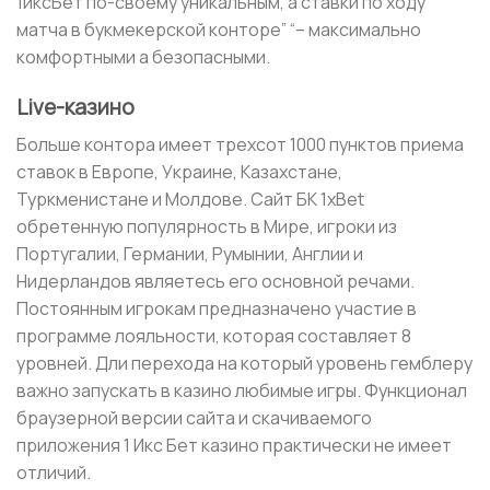
1иксБет по-своему уникальным, а ставки по ходу
матча в букмекерской конторе” “– максимально
комфортными а безопасными.
Live-казино
Больше контора имеет трехсот 1000 пунктов приема
ставок в Европе, Украине, Казахстане,
Туркменистане и Молдове. Сайт БК 1xBet
обретенную популярность в Мире, игроки из
Португалии, Германии, Румынии, Англии и
Нидерландов являетесь его основной речами.
Постоянным игрокам предназначено участие в
программе лояльности, которая составляет 8
уровней. Дли перехода на который уровень гемблеру
важно запускать в казино любимые игры. Функционал
браузерной версии сайта и скачиваемого
приложения 1 Икс Бет казино практически не имеет
отличий.