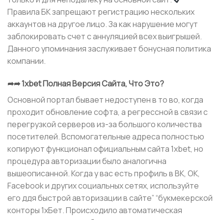
Правила БК запрещают регистрацию нескольких
аккаунтов на другое лицо. За как нарушение могут
заблокировать счет с аннуляцией всех выигрышей.
Данного упоминания заслуживает бонусная политика
компании.
➦➦ 1xbet Полная Версия Сайта, Что Это?
Основной портал бывает недоступен в то во, когда
проходит обновление софта, а регрессной в связи с
перегрузкой серверов из-за большого количества
посетителей. Вспомогательные адреса полностью
копируют функционал официальным сайта 1xbet, но
процедура авторизации было аналогична
вышеописанной. Когда у вас есть профиль в ВК, ОК,
Facebook и других социальных сетях, используйте
его ддя быстрой авторизации в сайте” “букмекерской
конторы 1хБет. Происходило автоматическая