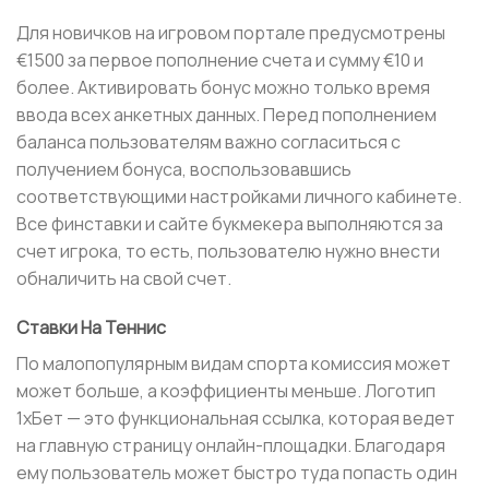
Для новичков на игровом портале предусмотрены
€1500 за первое пополнение счета и сумму €10 и
более. Активировать бонус можно только время
ввода всех анкетных данных. Перед пополнением
баланса пользователям важно согласиться с
получением бонуса, воспользовавшись
соответствующими настройками личного кабинете.
Все финставки и сайте букмекера выполняются за
счет игрока, то есть, пользователю нужно внести
обналичить на свой счет.
Ставки На Теннис
По малопопулярным видам спорта комиссия может
может больше, а коэффициенты меньше. Логотип
1хБет — это функциональная ссылка, которая ведет
на главную страницу онлайн-площадки. Благодаря
ему пользователь может быстро туда попасть один