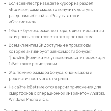
Если севилестр наведете курсор на раздел
«Больше», сами сможете получить доступ к
разделам веб-сайта «Результаты» и
«Статистика».
1хБет – букмекерская контора, ориентированная
на игроков с постсоветского пространства.
Всем клиентам БК доступны ее промокоды,
которые активируют зависимости бонусы.”
“[newline]Новички могут использовать промокоды
1xBet также регистрации.
Же, помимо размера бонуса, очень важна и
реалистичность его отыгрыша.
На сайте 1xBet имеются версии приложения для
смартфонов с операционной интранетом Android,
Windows Phone и iOs.
Того правильно ставить на спорт у вас должна быть