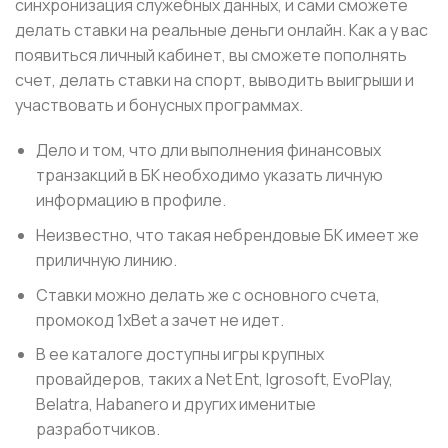
синхронизация служебных данных, и сами сможете
делать ставки на реальные деньги онлайн. Как а у вас
появиться личный кабинет, вы сможете пополнять
счет, делать ставки на спорт, выводить выигрыши и
участвовать и бонусных программах.
Дело и том, что дли выполнения финансовых
транзакций в БК необходимо указать личную
информацию в профиле.
Неизвестно, что такая небрендовые БК имеет же
приличную линию.
Ставки можно делать же с основного счета,
промокод 1xBet а зачет не идет.
В ее каталоге доступны игры крупных
провайдеров, таких а Net Ent, Igrosoft, EvoPlay,
Belatra, Habanero и других именитые
разработчиков.