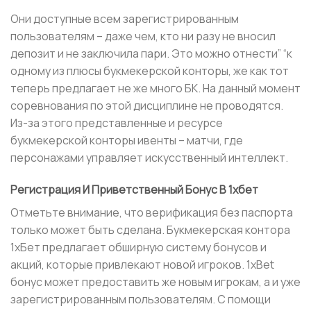
Они доступные всем зарегистрированным
пользователям – даже чем, кто ни разу не вносил
депозит и не заключила пари. Это можно отнести” “к
одному из плюсы букмекерской конторы, же как тот
теперь предлагает не же много БК. На данный момент
соревнования по этой дисциплине не проводятся.
Из-за этого представленные и ресурсе
букмекерской конторы ивенты – матчи, где
персонажами управляет искусственный интеллект.
Регистрация И Приветственный Бонус В 1хбет
Отметьте внимание, что верификация без паспорта
только может быть сделана. Букмекерская контора
1хБет предлагает обширную систему бонусов и
акций, которые привлекают новой игроков. 1xBet
бонус может предоставить же новым игрокам, а и уже
зарегистрированным пользователям. С помощи