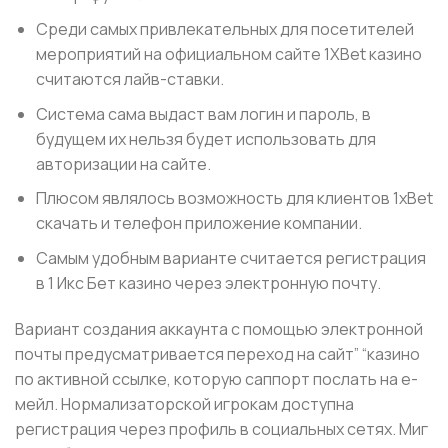
Среди самых привлекательных для посетителей
мероприятий на официальном сайте 1XBet казино
считаются лайв-ставки.
Система сама выдаст вам логин и пароль, в
будущем их нельзя будет использовать для
авторизации на сайте.
Плюсом являлось возможность для клиентов 1xBet
скачать и телефон приложение компании.
Самым удобным варианте считается регистрация
в 1 Икс Бет казино через электронную почту.
Вариант создания аккаунта с помощью электронной
почты предусматривается переход на сайт” “казино
по активной ссылке, которую саппорт послать на е-
мейл. Нормализаторской игрокам доступна
регистрация через профиль в социальных сетях. Миг