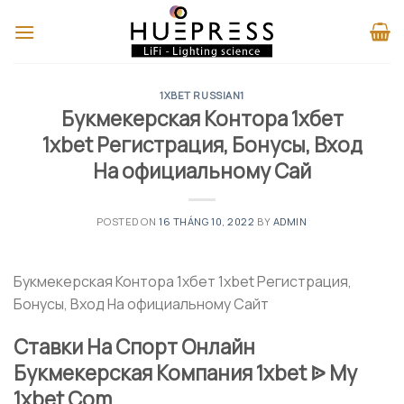
Skip
to
content
1XBET RUSSIAN1
Букмекерская Контора 1хбет
1xbet Регистрация, Бонусы, Вход
На официальному Сай
POSTED ON
16 THÁNG 10, 2022
BY
ADMIN
Букмекерская Контора 1хбет 1xbet Регистрация,
Бонусы, Вход На официальному Сайт
Ставки На Спорт Онлайн
Букмекерская Компания 1xbet ᐉ My
1xbet Com