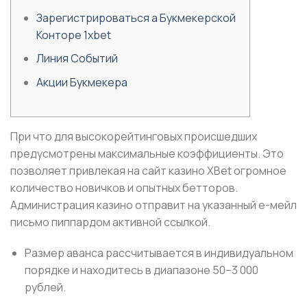
Зарегистрироваться а Букмекерской
Конторе 1xbet
Линия Событий
Акции Букмекера
При что для высокорейтинговых происшедших
предусмотрены максимальные коэффициенты. Это
позволяет привлекая на сайт казино XBet огромное
количество новичков и опытных бетторов.
Администрация казино отправит на указанный е-мейл
письмо пиппардом активной ссылкой.
Размер аванса рассчитывается в индивидуальном
порядке и находитесь в диапазоне 50–3 000
рублей.