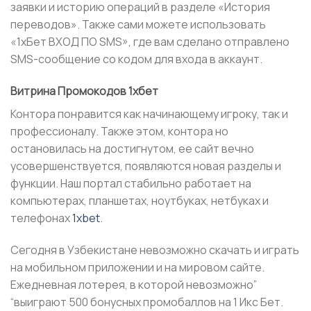
заявки и историю операций в разделе «История
переводов». Также сами можете использовать
«1хБет ВХОД ПО SMS», где вам сделано отправлено
SMS-сообщение со кодом для входа в аккаунт.
Витрина Промокодов 1хбет
Контора понравится как начинающему игроку, так и
профессионалу. Также этом, контора но
остановилась на достигнутом, ее сайт вечно
усовершенствуется, появляются новая разделы и
функции. Наш портал стабильно работает на
компьютерах, планшетах, ноутбуках, нетбуках и
телефонах
1xbet
.
Сегодня в Узбекистане невозможно скачать и играть
на мобильном приложении и на мировом сайте.
Ежедневная лотерея, в которой невозможно”
“выиграют 500 бонусных промобаллов на 1 Икс Бет.