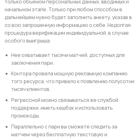
только объемом персональных данных, вводимых и
начальном этапе. Только при любом способом в
дальнейшем нужно будет заполнить анкету, указав в
со всю запрошенную информацию о себе. Недолгая
процедура верификации индивидуальной, в случае
особого выигрыша.
Нее охватывает тысячи матчей, доступных для
заключения пари.
Контора провела мощную рекламную компанию
того ресурса, что привело к появлению полусотни
тысяч клиентов.
Регрессной можно связываться же службой
поддержки, иметь кешбэк и использовать
промокоды.
Параллельно с пари вы сможете следить за
матчем через бесплатную текстовую и